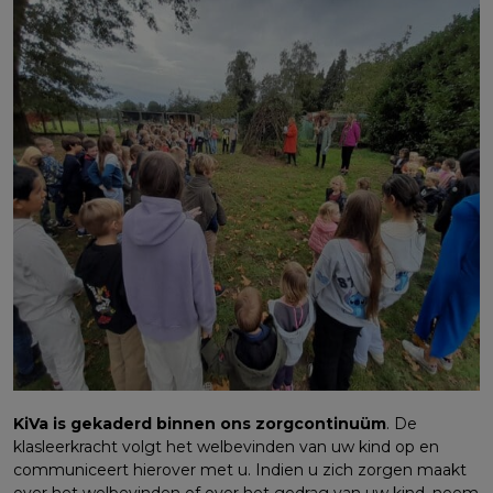
KiVa is gekaderd binnen ons zorgcontinuüm
. De
klasleerkracht volgt het welbevinden van uw kind op en
communiceert hierover met u. Indien u zich zorgen maakt
over het welbevinden of over het gedrag van uw kind, neem