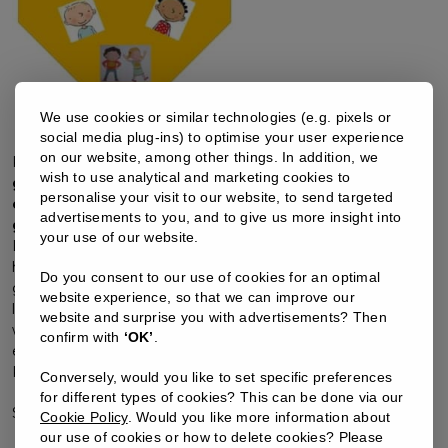
We use cookies or similar technologies (e.g. pixels or
social media plug-ins) to optimise your user experience
on our website, among other things. In addition, we
KiVa gaat in de eerste plaats op zoek naar
de kracht in de
wish to use analytical and marketing cookies to
groep en stimuleert kinderen tot het ontwikkelen van
personalise your visit to our website, to send targeted
een gevoelenstaal, communicatie, het weerstaan aan
advertisements to you, and to give us more insight into
groepsdruk en het opkomen voor zichzelf en anderen
.
your use of our website.
Leerlingen wordt inzicht gegeven in de rol van de groep bij
het in stand houden van pesten en andere
Do you consent to our use of cookies for an optimal
groepsproblemen en hoe dit te kunnen veranderen. De
website experience, so that we can improve our
lessen zijn goed opgebouwd en hebben aantrekkelijke
website and surprise you with advertisements? Then
werkvormen, zoals oefeningen, discussies, groepswerk
confirm with
‘OK’
.
en rollenspellen. Elk thema wordt afgesloten met een
KiVaregel.
Conversely, would you like to set specific preferences
for different types of cookies? This can be done via our
Samen vormen de tien KiVa regels
de KiVA code
:
Cookie Policy
. Would you like more information about
our use of cookies or how to delete cookies? Please