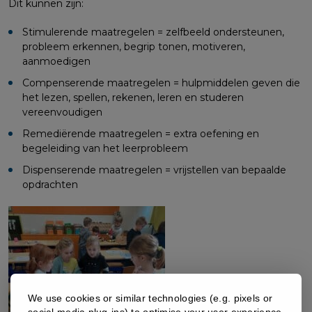
Dit kunnen zijn:
Stimulerende maatregelen = zelfbeeld ondersteunen,
probleem erkennen, begrip tonen, motiveren,
aanmoedigen
Compenserende maatregelen = hulpmiddelen geven die
het lezen, spellen, rekenen, leren en studeren
vereenvoudigen
Remediërende maatregelen = extra oefening en
begeleiding van het leerprobleem
Dispenserende maatregelen = vrijstellen van bepaalde
opdrachten
We use cookies or similar technologies (e.g. pixels or
social media plug-ins) to optimise your user experience